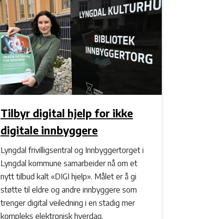
Tilbyr digital hjelp for ikke
digitale innbyggere
Lyngdal frivilligsentral og Innbyggertorget i
Lyngdal kommune samarbeider nå om et
nytt tilbud kalt «DIGI hjelp». Målet er å gi
støtte til eldre og andre innbyggere som
trenger digital veiledning i en stadig mer
kompleks elektronisk hverdag.