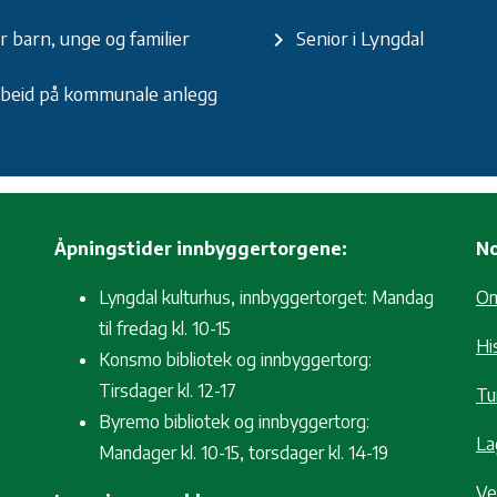
r barn, unge og familier
Senior i Lyngdal
keyboard_arrow_right
beid på kommunale anlegg
Åpningstider innbyggertorgene:
No
Lyngdal kulturhus, innbyggertorget: Mandag
O
til fredag kl. 10-15
Hi
Konsmo bibliotek og innbyggertorg:
Tirsdager kl. 12-17
Tur
Byremo bibliotek og innbyggertorg:
La
Mandager kl. 10-15, torsdager kl. 14-19
Ve