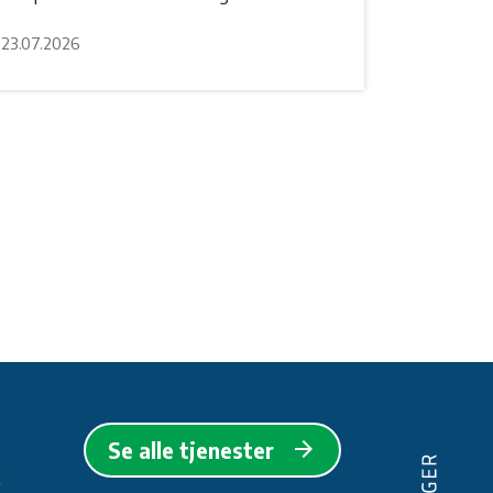
23.07.2026
arrow_forward
Se alle tjenester
t