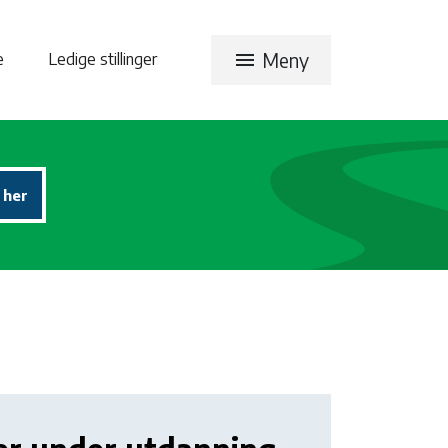
menu
Meny
te
Ledige stillinger
 her