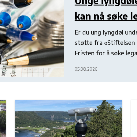
Unge lyngdøl
kan nå søke l
Er du ung lyngdøl und
støtte fra «Stiftelsen
Fristen for å søke leg
05.08.2026