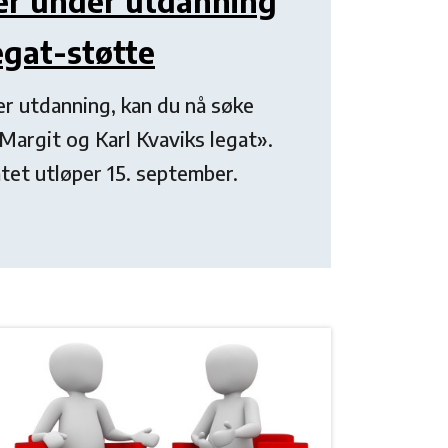
er under utdanning
egat-støtte
er utdanning, kan du nå søke
 Margit og Karl Kvaviks legat».
atet utløper 15. september.