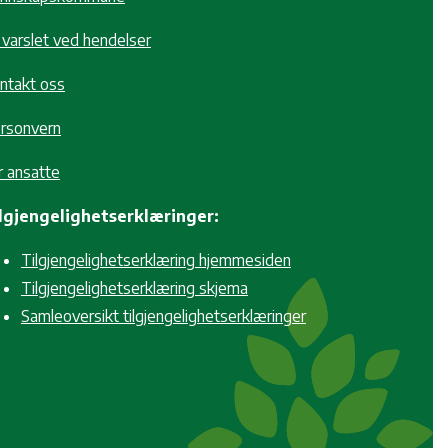
i varslet ved hendelser
ntakt oss
rsonvern
r ansatte
lgjengelighetserklæringer:
Tilgjengelighetserklæring hjemmesiden
Tilgjengelighetserklæring skjema
Samleoversikt tilgjengelighetserklæringer