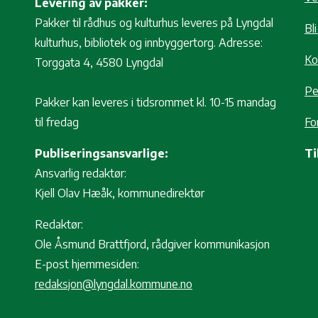
Levering av pakker:
Pakker til rådhus og kulturhus leveres på Lyngdal
Bl
kulturhus, bibliotek og innbyggertorg. Adresse:
Ko
Torggata 4, 4580 Lyngdal
Pe
Pakker kan leveres i tidsrommet kl. 10-15 mandag
til fredag
Fo
Publiseringsansvarlige:
Ti
Ansvarlig redaktør:
Kjell Olav Hæåk, kommunedirektør
Redaktør:
Ole Åsmund Brattfjord, rådgiver kommunikasjon
E-post hjemmesiden:
redaksjon@lyngdal.kommune.no