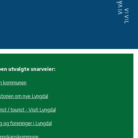
en utvalgte snarveier:
m kommunen
storien om nye Lyngdal
ist / tourist - Visit Lyngdal
g og foreninger i Lyngdal
nnskapskommune