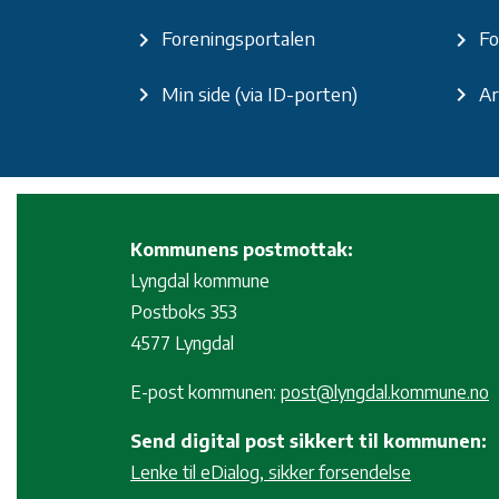
Foreningsportalen
Fo
keyboard_arrow_right
keyboard_arrow_right
Min side (via ID-porten)
Ar
keyboard_arrow_right
keyboard_arrow_right
Kommunens postmottak:
Lyngdal kommune
Postboks 353
4577 Lyngdal
E-post kommunen:
post@lyngdal.kommune.no
Send digital post sikkert til kommunen:
Lenke til eDialog, sikker forsendelse