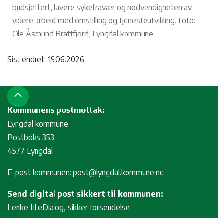
budsjettert, lavere sykefravær og nødvendigheten av
videre arbeid med omstilling og tjenesteutvikling. Foto:
Ole Åsmund Brattfjord, Lyngdal kommune
Sist endret: 19.06.2026
arrow_upward
Kommunens postmottak:
Lyngdal kommune
Postboks 353
4577 Lyngdal
E-post kommunen:
post@lyngdal.kommune.no
Send digital post sikkert til kommunen:
Lenke til eDialog, sikker forsendelse