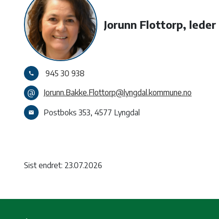
Jorunn Flottorp, leder 
945 30 938
call
@
Jorunn.Bakke.Flottorp@lyngdal.kommune.no
Postboks 353, 4577 Lyngdal
email
Sist endret: 23.07.2026