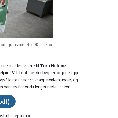
m gratiskurset «DIGI hjelp».
unne meldes videre til
Tora Helene
elp»
. På biblioteket/Innbyggertorgene ligger
gså lastes ned via knappelenken under, og
n hennes finner du lenger nede i saken.
start i september.