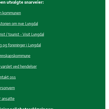
en utvalgte snarveier:
m kommunen
storien om nye Lyngdal
ist / tourist - Visit Lyngdal
g og foreninger i Lyngdal
nnskapskommune
i varslet ved hendelser
ntakt oss
rsonvern
r ansatte