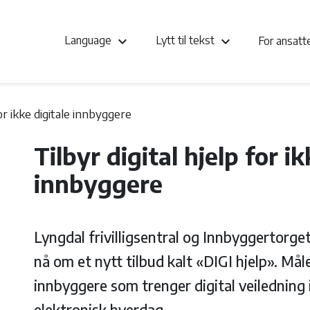
keyboard_arrow_down
keyboard_arrow_down
Language
Lytt til tekst
For ansat
for ikke digitale innbyggere
Tilbyr digital hjelp for ik
innbyggere
Lyngdal frivilligsentral og Innbyggertor
nå om et nytt tilbud kalt «DIGI hjelp». Måle
innbyggere som trenger digital veiledning
elektronisk hverdag.