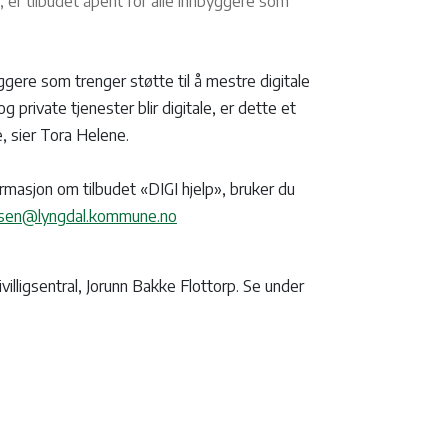
, er tilbudet åpent for alle innbyggere som
ggere som trenger støtte til å mestre digitale
g private tjenester blir digitale, er dette et
re, sier Tora Helene.
rmasjon om tilbudet «DIGI hjelp», bruker du
nsen@lyngdal.kommune.no
villigsentral, Jorunn Bakke Flottorp. Se under