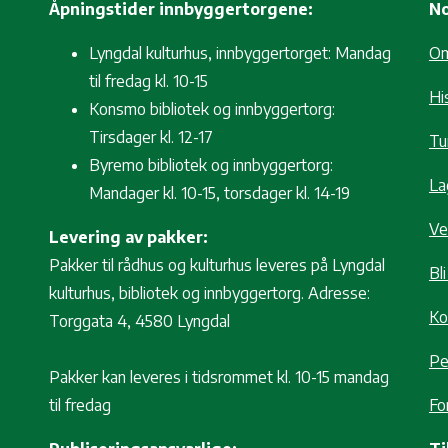
Åpningstider innbyggertorgene:
No
Lyngdal kulturhus, innbyggertorget: Mandag
O
til fredag kl. 10-15
Hi
Konsmo bibliotek og innbyggertorg:
Tirsdager kl. 12-17
Tur
Byremo bibliotek og innbyggertorg:
La
Mandager kl. 10-15, torsdager kl. 14-19
Ve
Levering av pakker:
Pakker til rådhus og kulturhus leveres på Lyngdal
Bl
kulturhus, bibliotek og innbyggertorg. Adresse:
Ko
Torggata 4, 4580 Lyngdal
Pe
Pakker kan leveres i tidsrommet kl. 10-15 mandag
til fredag
Fo