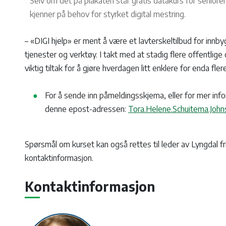
Selv om det på plakaten står gratis datakurs for seniorer
kjenner på behov for styrket digital mestring.
– «DIGI hjelp» er ment å være et lavterskeltilbud for innby
tjenester og verktøy. I takt med at stadig flere offentlige o
viktig tiltak for å gjøre hverdagen litt enklere for enda fle
For å sende inn påmeldingsskjema, eller for mer info
denne epost-adressen:
Tora.Helene.Schuitema.Joh
Spørsmål om kurset kan også rettes til leder av Lyngdal fri
kontaktinformasjon.
Kontaktinformasjon