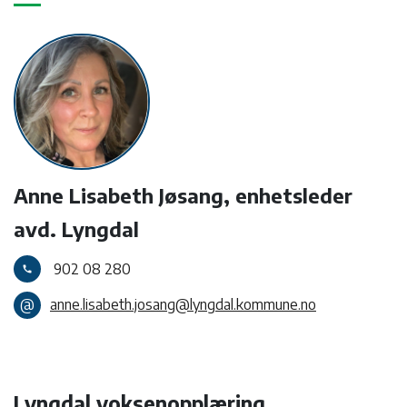
Anne Lisabeth Jøsang, enhetsleder
avd. Lyngdal
902 08 280
call
@
anne.lisabeth.josang@lyngdal.kommune.no
Lyngdal voksenopplæring