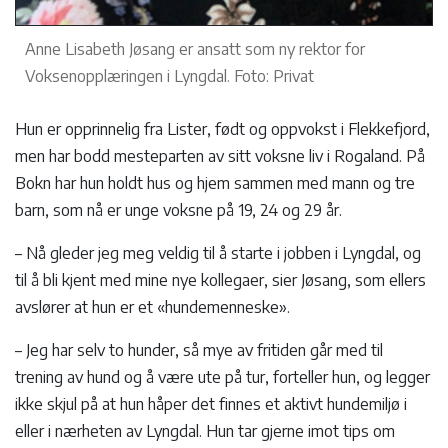
Anne Lisabeth Jøsang er ansatt som ny rektor for
Voksenopplæringen i Lyngdal. Foto: Privat
Hun er opprinnelig fra Lister, født og oppvokst i Flekkefjord,
men har bodd mesteparten av sitt voksne liv i Rogaland. På
Bokn har hun holdt hus og hjem sammen med mann og tre
barn, som nå er unge voksne på 19, 24 og 29 år.
– Nå gleder jeg meg veldig til å starte i jobben i Lyngdal, og
til å bli kjent med mine nye kollegaer, sier Jøsang, som ellers
avslører at hun er et «hundemenneske».
– Jeg har selv to hunder, så mye av fritiden går med til
trening av hund og å være ute på tur, forteller hun, og legger
ikke skjul på at hun håper det finnes et aktivt hundemiljø i
eller i nærheten av Lyngdal. Hun tar gjerne imot tips om