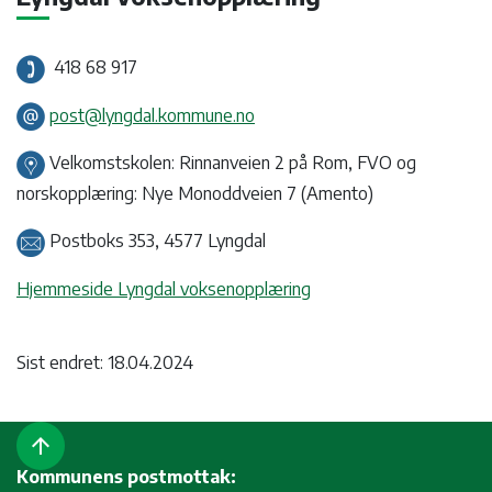
418 68 917
post@lyngdal.kommune.no
Velkomstskolen: Rinnanveien 2 på Rom, FVO og
norskopplæring: Nye Monoddveien 7 (Amento)
Postboks 353, 4577 Lyngdal
Hjemmeside Lyngdal voksenopplæring
Sist endret: 18.04.2024
arrow_upward
Kommunens postmottak: