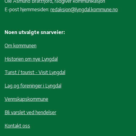
Ole Åsmund Brattfjord, rådgiver kommunikasjon
E-post hjemmesiden:
redaksjon@lyngdal.kommune.no
Noen utvalgte snarveier:
Om kommunen
Historien om nye Lyngdal
Turist / tourist - Visit Lyngdal
Lag og foreninger i Lyngdal
Vennskapskommune
Bli varslet ved hendelser
Kontakt oss