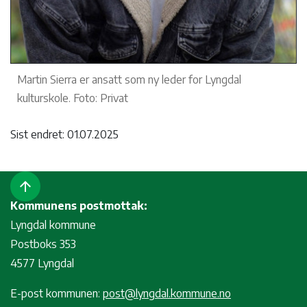
Martin Sierra er ansatt som ny leder for Lyngdal
kulturskole. Foto: Privat
Sist endret: 01.07.2025
arrow_upward
Kommunens postmottak:
Lyngdal kommune
Postboks 353
4577 Lyngdal
E-post kommunen:
post@lyngdal.kommune.no