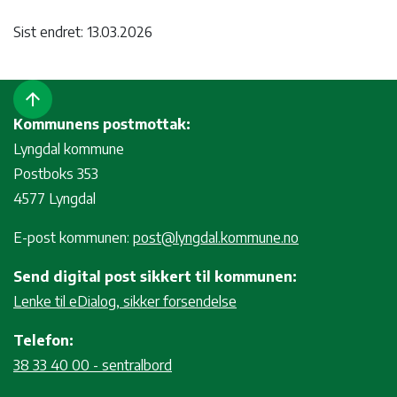
Sist endret: 13.03.2026
arrow_upward
Kommunens postmottak:
Lyngdal kommune
Postboks 353
4577 Lyngdal
E-post kommunen:
post@lyngdal.kommune.no
Send digital post sikkert til kommunen:
Lenke til eDialog, sikker forsendelse
Telefon:
38 33 40 00 - sentralbord