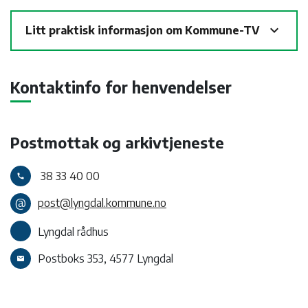
expand_more
Litt praktisk informasjon om Kommune-TV
Kontaktinfo for henvendelser
Postmottak og arkivtjeneste
38 33 40 00
call
@
post@lyngdal.kommune.no
Lyngdal rådhus
Postboks 353, 4577 Lyngdal
email