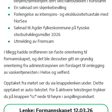
betjent/fjernbetjent drift ved nærbutikken i Korshamn
En søknad om skjenkebevilling
Forlengelse av intensjons- og eksklusivitetsavtale med
NorSea
Søknad til Agder fylkeskommune på fysiske
stedsutviklingsmidler 2026
Utmelding av Fremsam
I tillegg hadde ordføreren sin faste orientering til
formannskapet, og det ble dessuten gitt en grundig
orientering fra administrasjonen om forslaget til omlegging
av vaskeritjenesten i Helse og velferd.
Opptaket fra møtet ser du via knappelenken under. Dette
opptaket er auto-tekstet. For å aktivere tekstingen trykker
du på knappen "cc" nede til høyre i avspillingsvinduet.
Lenke: Formannskapet 12.03.26