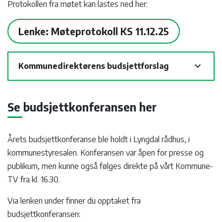
Protokollen fra møtet kan lastes ned her:
Lenke: Møteprotokoll KS 11.12.25
expand_more
Kommunedirektørens budsjettforslag
Se budsjettkonferansen her
Årets budsjettkonferanse ble holdt i Lyngdal rådhus, i
kommunestyresalen. Konferansen var åpen for presse og
publikum, men kunne også følges direkte på vårt Kommune-
TV fra kl. 16.30.
Via lenken under finner du opptaket fra
budsjettkonferansen: