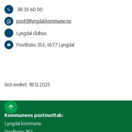
38 33 40 00
call
@
post@lyngdal.kommune.no
Lyngdal rådhus
Postboks 353, 4577 Lyngdal
email
Sist endret: 18.12.2025
arrow_upward
Kommunens postmottak:
Lyngdal kommune
Postboks 353