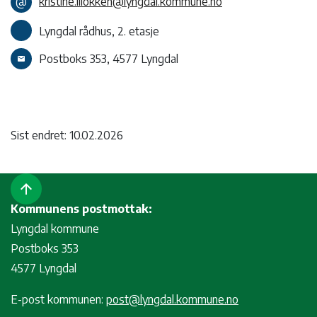
@
kristine.illokken@lyngdal.kommune.no
Lyngdal rådhus, 2. etasje
Postboks 353, 4577 Lyngdal
email
Sist endret: 10.02.2026
arrow_upward
Kommunens postmottak:
Lyngdal kommune
Postboks 353
4577 Lyngdal
E-post kommunen:
post@lyngdal.kommune.no