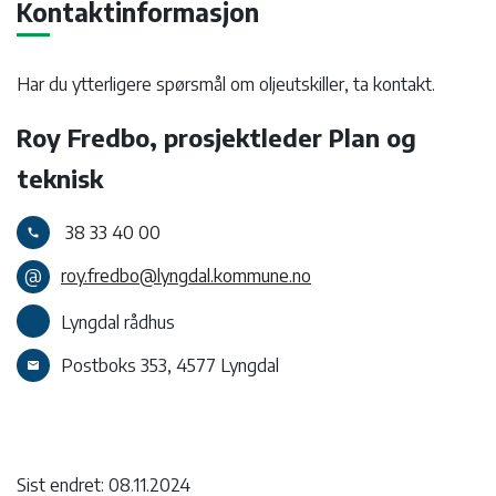
Kontaktinformasjon
Har du ytterligere spørsmål om oljeutskiller, ta kontakt.
Roy Fredbo, prosjektleder Plan og
teknisk
38 33 40 00
call
@
roy.fredbo@lyngdal.kommune.no
Lyngdal rådhus
Postboks 353, 4577 Lyngdal
email
Sist endret: 08.11.2024