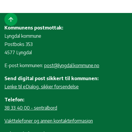
arrow_upward
Kommunens postmottak:
Lyngdal kommune
Postboks 353
4577 Lyngdal
E-post kommunen:
post@lyngdal.kommune.no
Send digital post sikkert til kommunen:
Lenke til eDialog, sikker forsendelse
Telefon:
38 33 40 00 - sentralbord
Vakttelefoner og annen kontaktinformasjon