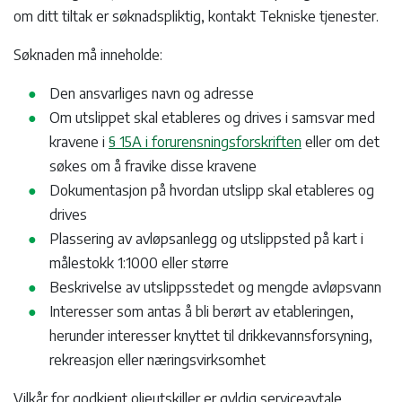
om ditt tiltak er søknadspliktig, kontakt Tekniske tjenester.
Søknaden må inneholde:
Den ansvarliges navn og adresse
Om utslippet skal etableres og drives i samsvar med
kravene i
§ 15A i forurensningsforskriften
eller om det
søkes om å fravike disse kravene
Dokumentasjon på hvordan utslipp skal etableres og
drives
Plassering av avløpsanlegg og utslippsted på kart i
målestokk 1:1000 eller større
Beskrivelse av utslippsstedet og mengde avløpsvann
Interesser som antas å bli berørt av etableringen,
herunder interesser knyttet til drikkevannsforsyning,
rekreasjon eller næringsvirksomhet
Vilkår for godkjent oljeutskiller er gyldig serviceavtale.