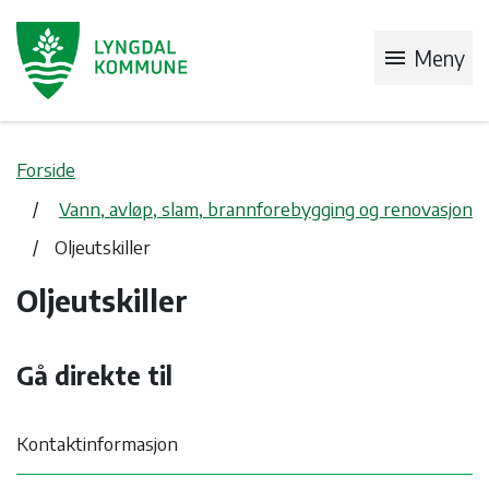
menu
Meny
Forside
Vann, avløp, slam, brannforebygging og renovasjon
Oljeutskiller
Oljeutskiller
Gå direkte til
Kontaktinformasjon