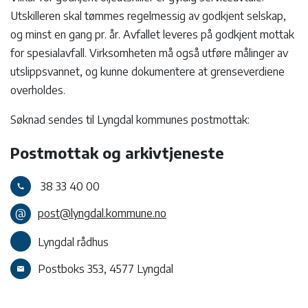
Utskilleren skal tømmes regelmessig av godkjent selskap,
og minst en gang pr. år. Avfallet leveres på godkjent mottak
for spesialavfall. Virksomheten må også utføre målinger av
utslippsvannet, og kunne dokumentere at grenseverdiene
overholdes.
Søknad sendes til Lyngdal kommunes postmottak:
Postmottak og arkivtjeneste
38 33 40 00
call
@
post@lyngdal.kommune.no
Lyngdal rådhus
Postboks 353, 4577 Lyngdal
email