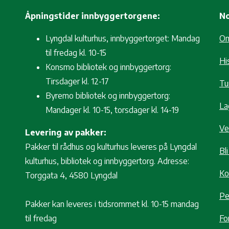
Åpningstider innbyggertorgene:
No
Lyngdal kulturhus, innbyggertorget: Mandag
O
til fredag kl. 10-15
Hi
Konsmo bibliotek og innbyggertorg:
Tirsdager kl. 12-17
Tur
Byremo bibliotek og innbyggertorg:
La
Mandager kl. 10-15, torsdager kl. 14-19
Ve
Levering av pakker:
Pakker til rådhus og kulturhus leveres på Lyngdal
Bl
kulturhus, bibliotek og innbyggertorg. Adresse:
Ko
Torggata 4, 4580 Lyngdal
Pe
Pakker kan leveres i tidsrommet kl. 10-15 mandag
til fredag
Fo