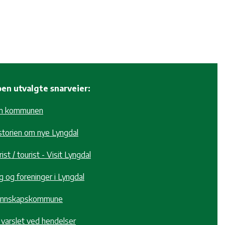
en utvalgte snarveier:
m kommunen
storien om nye Lyngdal
ist / tourist - Visit Lyngdal
g og foreninger i Lyngdal
nnskapskommune
i varslet ved hendelser