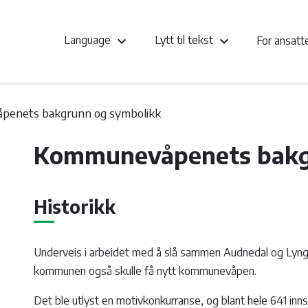
keyboard_arrow_down
keyboard_arrow_down
Language
Lytt til tekst
For ansat
enets bakgrunn og symbolikk
Kommunevåpenets bakg
Historikk
Underveis i arbeidet med å slå sammen Audnedal og Lyng
kommunen også skulle få nytt kommunevåpen.
Det ble utlyst en motivkonkurranse, og blant hele 641 inns