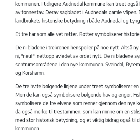
kommunen. I tidligere Audnedal kommune kan treet også k
av tønnestav. Derav sagbladet i Audnedals gamle våpen.
landbrukets historiske betydning i både Audnedal og Lyng
Et tre har som alle vet røtter. Røtter symboliserer historie,
De ni bladene i trekronen henspeiler på noe nytt. Altså 
ni, "neuf", nettopp avledet av ordet nytt. De ni bladene 
sentrumsområdene i den nye kommunen. Sveindal, Byremo
og Korshamn.
De tre hvite bølgende linjene under treet symboliserer e
Men de kan også symbolisere bølgende hav og enger. Fisk
symbolisere de tre elvene som renner gjennom den nye 
da også merke til trestammen, som kan minne om en stilis
med stor historisk betydning, og et viktig bidrag også til d
kommunen.