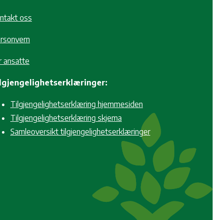
ntakt oss
rsonvern
r ansatte
lgjengelighetserklæringer:
Tilgjengelighetserklæring hjemmesiden
Tilgjengelighetserklæring skjema
Samleoversikt tilgjengelighetserklæringer